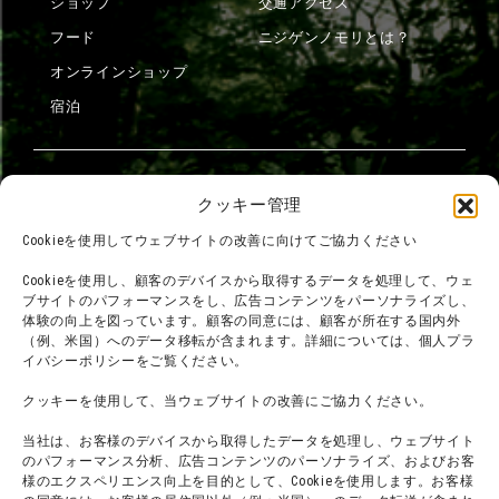
ショップ
交通アクセス
フード
ニジゲンノモリとは？
オンラインショップ
宿泊
団体利用について
メディア掲載実績
クッキー管理
チームビルディング計画
SNS
Cookieを使用してウェブサイトの改善に向けてご協力ください
よくある質問・
法令に基づく表記
Cookieを使用し、顧客のデバイスから取得するデータを処理して、ウェ
お問い合わせ
会社概要
ブサイトのパフォーマンスをし、広告コンテンツをパーソナライズし、
体験の向上を図っています。顧客の同意には、顧客が所在する国内外
利用規約
スタッフ募集
（例、米国）へのデータ移転が含まれます。詳細については、個人プラ
プライバシーポリシー
イバシーポリシーをご覧ください。
プレスリリース
クッキーを使用して、当ウェブサイトの改善にご協力ください。
当社は、お客様のデバイスから取得したデータを処理し、ウェブサイト
のパフォーマンス分析、広告コンテンツのパーソナライズ、およびお客
様のエクスペリエンス向上を目的として、Cookieを使用します。お客様