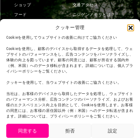
ショップ
交通アクセス
フード
ニジゲンノモリとは？
オンラインショップ
クッキー管理
宿泊
Cookieを使用してウェブサイトの改善に向けてご協力ください
Cookieを使用し、顧客のデバイスから取得するデータを処理して、ウェ
ブサイトのパフォーマンスをし、広告コンテンツをパーソナライズし、
団体利用について
メディア掲載実績
体験の向上を図っています。顧客の同意には、顧客が所在する国内外
（例、米国）へのデータ移転が含まれます。詳細については、個人プラ
チームビルディング計画
SNS
イバシーポリシーをご覧ください。
よくある質問・
法令に基づく表記
クッキーを使用して、当ウェブサイトの改善にご協力ください。
お問い合わせ
会社概要
当社は、お客様のデバイスから取得したデータを処理し、ウェブサイト
利用規約
スタッフ募集
のパフォーマンス分析、広告コンテンツのパーソナライズ、およびお客
プライバシーポリシー
様のエクスペリエンス向上を目的として、Cookieを使用します。お客様
の同意には、お客様の居住国以外（例：米国）へのデータ転送が含まれ
プレスリリース
ます。詳細については、プライバシーポリシーをご覧ください。
同意する
拒否
設定
get tickets