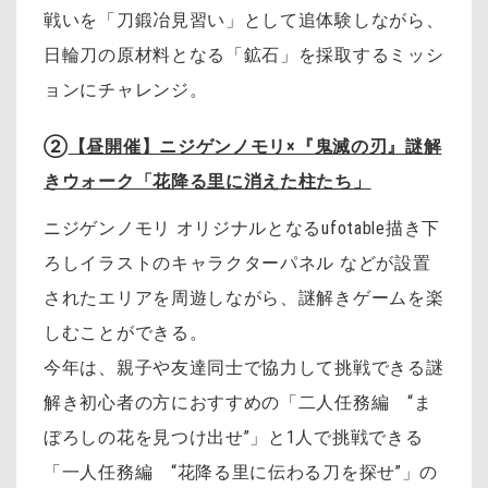
戦いを「刀鍛冶見習い」として追体験しながら、
日輪刀の原材料となる「鉱石」を採取するミッシ
ョンにチャレンジ。
②
【昼開催】ニジゲンノモリ×『鬼滅の刃』謎解
きウォーク「花降る里に消えた柱たち」
ニジゲンノモリ オリジナルとなるufotable描き下
ろしイラストのキャラクターパネル などが設置
されたエリアを周遊しながら、謎解きゲームを楽
しむことができる。
今年は、親子や友達同士で協力して挑戦できる謎
解き初心者の方におすすめの「二人任務編 “ま
ぼろしの花を見つけ出せ”」と1人で挑戦できる
「一人任務編 “花降る里に伝わる刀を探せ”」の