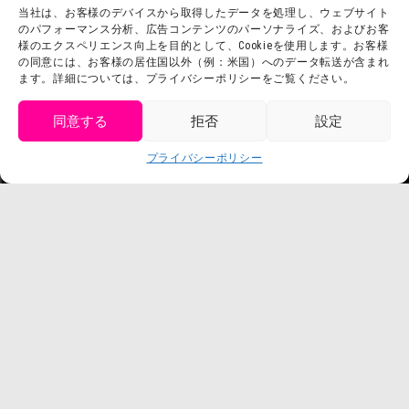
当社は、お客様のデバイスから取得したデータを処理し、ウェブサイト
利用規約
スタッフ募集
のパフォーマンス分析、広告コンテンツのパーソナライズ、およびお客
プライバシーポリシー
様のエクスペリエンス向上を目的として、Cookieを使用します。お客様
の同意には、お客様の居住国以外（例：米国）へのデータ転送が含まれ
プレスリリース
ます。詳細については、プライバシーポリシーをご覧ください。
同意する
拒否
設定
get tickets
プライバシーポリシー
Language
チケット購入
©臼井儀人／双葉社・シンエイ・テレビ朝日・ADK
©臼井儀人／双葉社・シンエイ・テレビ朝日・ADK 1993-2026