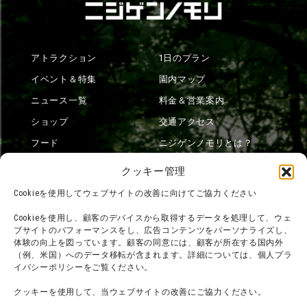
アトラクション
1日のプラン
イベント＆特集
園内マップ
ニュース一覧
料金＆営業案内
ショップ
交通アクセス
フード
ニジゲンノモリとは？
オンラインショップ
クッキー管理
宿泊
Cookieを使用してウェブサイトの改善に向けてご協力ください
Cookieを使用し、顧客のデバイスから取得するデータを処理して、ウェ
ブサイトのパフォーマンスをし、広告コンテンツをパーソナライズし、
団体利用について
メディア掲載実績
体験の向上を図っています。顧客の同意には、顧客が所在する国内外
（例、米国）へのデータ移転が含まれます。詳細については、個人プラ
チームビルディング計画
SNS
イバシーポリシーをご覧ください。
よくある質問・
法令に基づく表記
クッキーを使用して、当ウェブサイトの改善にご協力ください。
お問い合わせ
会社概要