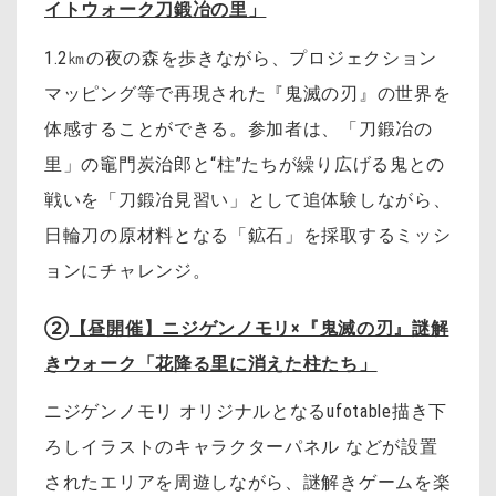
イトウォーク刀鍛冶の里」
1.2㎞の夜の森を歩きながら、プロジェクション
マッピング等で再現された『鬼滅の刃』の世界を
体感することができる。参加者は、「刀鍛冶の
里」の竈門炭治郎と“柱”たちが繰り広げる鬼との
戦いを「刀鍛冶見習い」として追体験しながら、
日輪刀の原材料となる「鉱石」を採取するミッシ
ョンにチャレンジ。
②
【昼開催】ニジゲンノモリ×『鬼滅の刃』謎解
きウォーク「花降る里に消えた柱たち」
ニジゲンノモリ オリジナルとなるufotable描き下
ろしイラストのキャラクターパネル などが設置
されたエリアを周遊しながら、謎解きゲームを楽