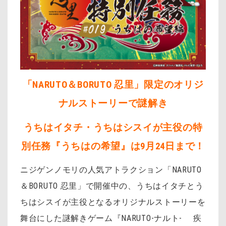
「NARUTO＆BORUTO 忍里」限定のオリジ
ナルストーリーで謎解き
うちはイタチ・うちはシスイが主役の特
別任務『うちはの希望』は9月24日まで！
ニジゲンノモリの人気アトラクション「NARUTO
＆BORUTO 忍里」で開催中の、うちはイタチとう
ちはシスイが主役となるオリジナルストーリーを
舞台にした謎解きゲーム『NARUTO-ナルト- 疾