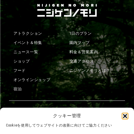
アトラクション
1日のプラン
イベント＆特集
園内マップ
ニュース一覧
料金＆営業案内
ショップ
交通アクセス
フード
ニジゲンノモリとは？
オンラインショップ
宿泊
団体利用について
メディア掲載実績
クッキー管理
チームビルディング計画
SNS
Cookieを使用してウェブサイトの改善に向けてご協力ください
よくある質問・
法令に基づく表記