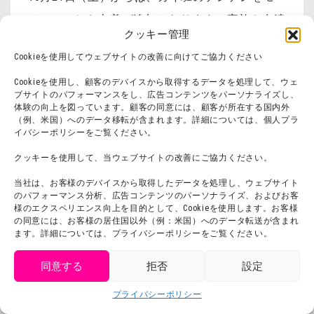
チーフにした巾着が追加となります。家族や友達
クッキー管理
と一緒に作るオリジナルかんざしを忍里で作りま
Cookieを使用してウェブサイトの改善に向けてご協力ください
しょう！
Cookieを使用し、顧客のデバイスから取得するデータを処理して、ウェ
ブサイトのパフォーマンスをし、広告コンテンツをパーソナライズし、
体験の向上を図っています。顧客の同意には、顧客が所在する国内外
（例、米国）へのデータ移転が含まれます。詳細については、個人プラ
イバシーポリシーをご覧ください。
クッキーを使用して、当ウェブサイトの改善にご協力ください。
当社は、お客様のデバイスから取得したデータを処理し、ウェブサイト
のパフォーマンス分析、広告コンテンツのパーソナライズ、およびお客
様のエクスペリエンス向上を目的として、Cookieを使用します。お客様
の同意には、お客様の居住国以外（例：米国）へのデータ転送が含まれ
ます。詳細については、プライバシーポリシーをご覧ください。
同意する
拒否
設定
get tickets
プライバシーポリシー
Language
チケット購入