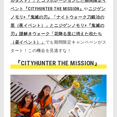
ルダスト）」とコラボレーションした期間限定イ
ベント『CITYHUNTER THE MISSION』
や
ニジゲン
ノモリ×『鬼滅の刃』「ナイトウォーク刀鍛冶の
里（夜イベント）」とニジゲンノモリ×『鬼滅の
刃』謎解きウォーク「花降る里に消えた柱たち
（昼イベント）」
でも期間限定キャンペーンがス
タート！この機会を見逃すな！
『CITYHUNTER THE MISSION』