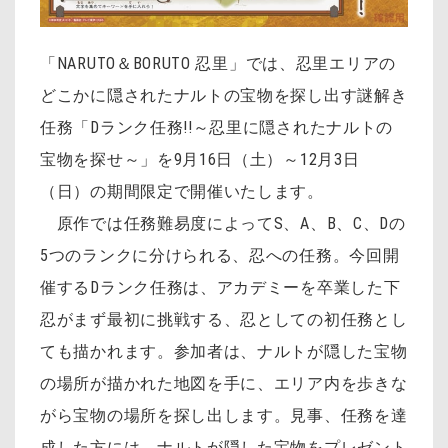
「NARUTO＆BORUTO 忍里」では、忍里エリアの
どこかに隠されたナルトの宝物を探し出す謎解き
任務「Dランク任務!!～忍里に隠されたナルトの
宝物を探せ～」を9月16日（土）～12月3日
（日）の期間限定で開催いたします。
原作では任務難易度によってS、A、B、C、Dの
5つのランクに分けられる、忍への任務。今回開
催するDランク任務は、アカデミーを卒業した下
忍がまず最初に挑戦する、忍としての初任務とし
ても描かれます。参加者は、ナルトが隠した宝物
の場所が描かれた地図を手に、エリア内を歩きな
がら宝物の場所を探し出します。見事、任務を達
成した方には、ナルトが隠した宝物をプレゼント