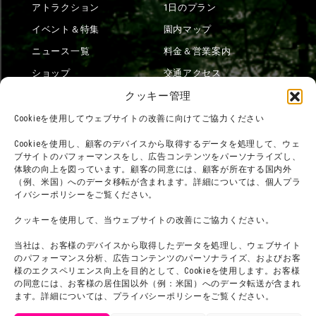
アトラクション
1日のプラン
イベント＆特集
園内マップ
ニュース一覧
料金＆営業案内
ショップ
交通アクセス
クッキー管理
フード
ニジゲンノモリとは？
オンラインショップ
Cookieを使用してウェブサイトの改善に向けてご協力ください
宿泊
Cookieを使用し、顧客のデバイスから取得するデータを処理して、ウェ
ブサイトのパフォーマンスをし、広告コンテンツをパーソナライズし、
体験の向上を図っています。顧客の同意には、顧客が所在する国内外
（例、米国）へのデータ移転が含まれます。詳細については、個人プラ
団体利用について
メディア掲載実績
イバシーポリシーをご覧ください。
チームビルディング計画
SNS
クッキーを使用して、当ウェブサイトの改善にご協力ください。
よくある質問・
法令に基づく表記
当社は、お客様のデバイスから取得したデータを処理し、ウェブサイト
お問い合わせ
のパフォーマンス分析、広告コンテンツのパーソナライズ、およびお客
会社概要
様のエクスペリエンス向上を目的として、Cookieを使用します。お客様
利用規約
スタッフ募集
の同意には、お客様の居住国以外（例：米国）へのデータ転送が含まれ
ます。詳細については、プライバシーポリシーをご覧ください。
プライバシーポリシー