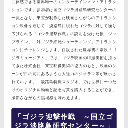
に体感できる世界唯一のエンターテインメントアトラク
ションです。参加者は国立ゴジラ淡路島研究センターの
一員となり、東宝が制作した映画さながらのアトラクシ
ョン映像を通じて、淡路島に現れたゴジラに対して繰り
広げられる『ゴジラ迎撃作戦』の説明を受けた後「ジッ
プライン」「対ゴジラ細胞シューティング」アトラクシ
ョンにチャレンジします。併設された世界初の常設「ゴ
ジラミュージアム」では、ゴジラ映画の特撮美術を担っ
てきた株式会社 東宝映像美術の協力のもと、映画のシ
ーンが目の前にあるような大迫力のジオラマ等が展示さ
れています。「淡路島特撮スタジオ」では世界に一つだ
けのオリジナル動画と記念写真を購入することができ、
撮影さながらの臨場感を味わえます。
「ゴジラ迎撃作戦 ～国立ゴ
ジラ淡路島研究センター～」