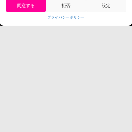
プレスリリース
同意する
拒否
設定
get tickets
プライバシーポリシー
Language
チケット購入
©臼井儀人／双葉社・シンエイ・テレビ朝日・ADK
©臼井儀人／双葉社・シンエイ・テレビ朝日・ADK 1993-2026
©岸本斉史 スコット／集英社・テレビ東京・ぴえろ
TM & © TOHO
© ARMOR PROJECT/BIRD STUDIO/SQUARE ENIX
©諫山創・講談社／「進撃の巨人」The Final Season製作委員会
©2026 Nijigennomori Inc. All Rights Reserved.