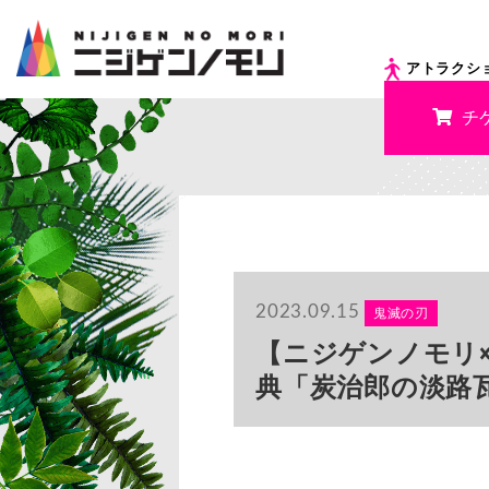
アトラクシ
チ
2023.09.15
鬼滅の刃
【ニジゲンノモリ×
典「炭治郎の淡路瓦