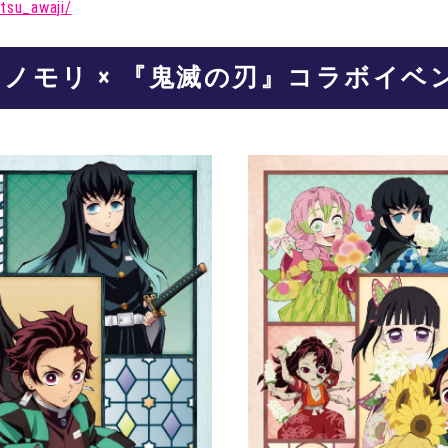
etsu_awaji/
ノモリ × 『鬼滅の刃』コラボイベ