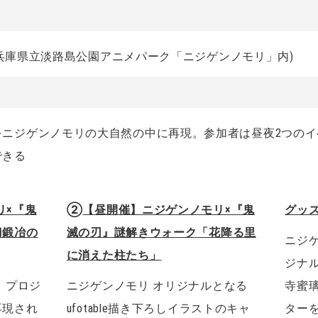
2（兵庫県立淡路島公園アニメパーク「ニジゲンノモリ」内)
をニジゲンノモリの大自然の中に再現。参加者は昼夜2つの
できる
リ×『鬼
②
【昼開催】ニジゲンノモリ×『鬼
グッ
刀鍛冶の
滅の刃』謎解きウォーク「花降る里
ニジ
に消えた柱たち」
ジナ
、プロジ
ニジゲンノモリ オリジナルとなる
寺蜜
再現され
ufotable描き下ろしイラストのキャ
ター