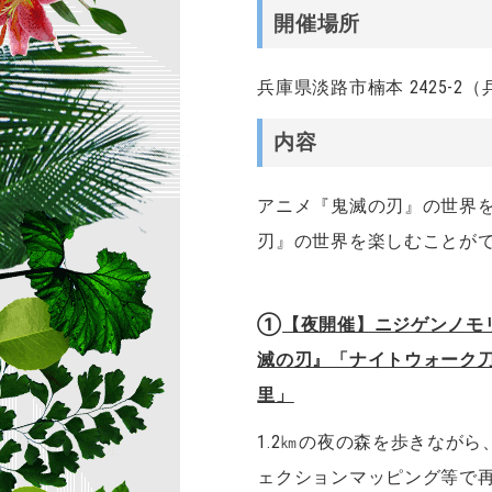
開催場所
兵庫県淡路市楠本 2425-
内容
アニメ『鬼滅の刃』の世界
刃』の世界を楽しむことが
①
【夜開催】ニジゲンノモ
滅の刃』「ナイトウォーク
里」
1.2㎞の夜の森を歩きながら
ェクションマッピング等で