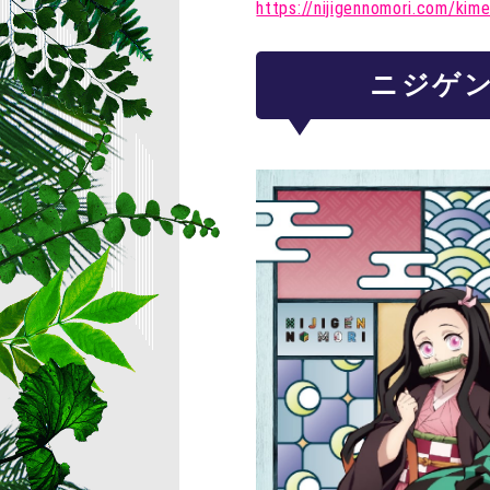
https://nijigennomori.com/kim
ニジゲン