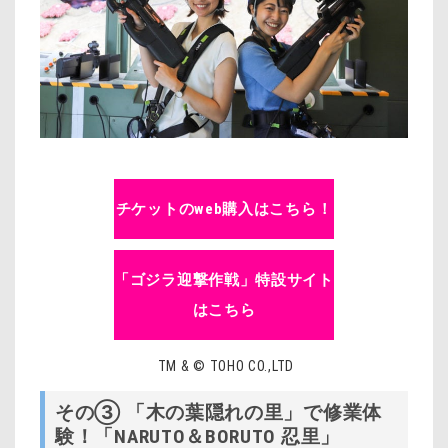
チケットのweb購入はこちら！
「ゴジラ迎撃作戦」特設サイト
はこちら
TM & © TOHO CO.,LTD
その③ 「木の葉隠れの里」で修業体
験！「NARUTO＆BORUTO 忍里」