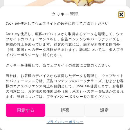
クッキー管理
Cookieを使用してウェブサイトの改善に向けてご協力ください
▲園長先生ドーナッツ 600円（税込
Cookieを使用し、顧客のデバイスから取得するデータを処理して、ウェ
ブサイトのパフォーマンスをし、広告コンテンツをパーソナライズし、
体験の向上を図っています。顧客の同意には、顧客が所在する国内外
この春オープンしたばかりの「クレヨンしんちゃ
（例、米国）へのデータ移転が含まれます。詳細については、個人プラ
んアドベンチャーパーク」新エリア「のんびりの
イバシーポリシーをご覧ください。
はら」にしんちゃんのコラボフードを販売するキ
クッキーを使用して、当ウェブサイトの改善にご協力ください。
ッチンカーが！味も見た目もボリュームも満足間
当社は、お客様のデバイスから取得したデータを処理し、ウェブサイト
のパフォーマンス分析、広告コンテンツのパーソナライズ、およびお客
違いなし！思いっきり遊んで小腹がすいたらキッ
様のエクスペリエンス向上を目的として、Cookieを使用します。お客様
の同意には、お客様の居住国以外（例：米国）へのデータ転送が含まれ
チンカーへ！
ます。詳細については、プライバシーポリシーをご覧ください。
※利用には別途「クレヨンしんちゃんアドベンチャーパー
同意する
拒否
設定
ク」エリア入場料が必要です。
get tickets
プライバシーポリシー
Language
チケット購入
コラボグッズも販売中！