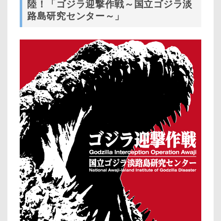
陸！「ゴジラ迎撃作戦～国立ゴジラ淡
路島研究センター～」