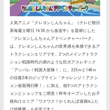
人気アニメ「クレヨンしんちゃん」（テレビ朝日
系毎週土曜日 16:30 から放送中）を
題材にした
「クレヨンしんちゃんアドベンチャーパーク」
は、
クレヨンしんちゃんの世界感を体感できるア
トラクションエリアです。
2つのメインアトラク
ション戦国時代の砦のような巨大アスレチック
「アッパレ！戦国大冒険！」に、225ｍと140ｍ
の往復2本のジップライン「チャレンジ！アクシ
ョン仮面飛行隊！」に加え、他3つのアトラクシ
ョンとショップをご用意！昨年オープンしたお子
様向けエリア「ワクワク！かくれんぼ迷路inふた
ば幼稚園」も必見です！