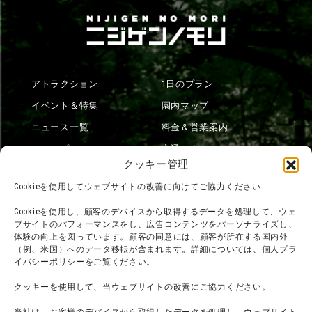
アトラクション
1日のプラン
イベント＆特集
園内マップ
ニュース一覧
料金＆営業案内
ショップ
交通アクセス
クッキー管理
フード
ニジゲンノモリとは？
Cookieを使用してウェブサイトの改善に向けてご協力ください
オンラインショップ
Cookieを使用し、顧客のデバイスから取得するデータを処理して、ウェ
宿泊
ブサイトのパフォーマンスをし、広告コンテンツをパーソナライズし、
体験の向上を図っています。顧客の同意には、顧客が所在する国内外
（例、米国）へのデータ移転が含まれます。詳細については、個人プラ
イバシーポリシーをご覧ください。
団体利用について
メディア掲載実績
クッキーを使用して、当ウェブサイトの改善にご協力ください。
チームビルディング計画
SNS
よくある質問・
法令に基づく表記