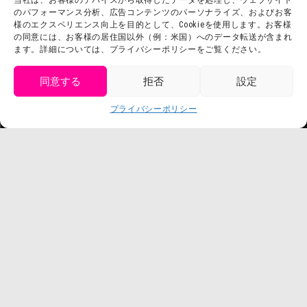
当社は、お客様のデバイスから取得したデータを処理し、ウェブサイト
のパフォーマンス分析、広告コンテンツのパーソナライズ、およびお客
お問い合わせ
会社概要
様のエクスペリエンス向上を目的として、Cookieを使用します。お客様
の同意には、お客様の居住国以外（例：米国）へのデータ転送が含まれ
利用規約
スタッフ募集
ます。詳細については、プライバシーポリシーをご覧ください。
プライバシーポリシー
プレスリリース
同意する
拒否
設定
get tickets
プライバシーポリシー
Language
チケット購入