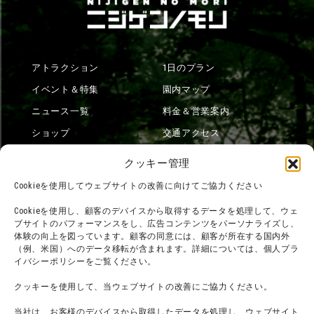
アトラクション
1日のプラン
イベント＆特集
園内マップ
ニュース一覧
料金＆営業案内
ショップ
交通アクセス
フード
ニジゲンノモリとは？
クッキー管理
オンラインショップ
Cookieを使用してウェブサイトの改善に向けてご協力ください
宿泊
Cookieを使用し、顧客のデバイスから取得するデータを処理して、ウェ
ブサイトのパフォーマンスをし、広告コンテンツをパーソナライズし、
体験の向上を図っています。顧客の同意には、顧客が所在する国内外
（例、米国）へのデータ移転が含まれます。詳細については、個人プラ
団体利用について
メディア掲載実績
イバシーポリシーをご覧ください。
チームビルディング計画
SNS
クッキーを使用して、当ウェブサイトの改善にご協力ください。
よくある質問・
法令に基づく表記
当社は、お客様のデバイスから取得したデータを処理し、ウェブサイト
お問い合わせ