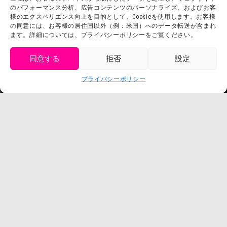
会社概要
のパフォーマンス分析、広告コンテンツのパーソナライズ、およびお客
利用規約
様のエクスペリエンス向上を目的として、Cookieを使用します。お客様
スタッフ募集
の同意には、お客様の居住国以外（例：米国）へのデータ転送が含まれ
プライバシーポリシー
ます。詳細については、プライバシーポリシーをご覧ください。
プレスリリース
同意する
拒否
設定
get tickets
プライバシーポリシー
Language
チケット購入
©臼井儀人／双葉社・シンエイ・テレビ朝日・ADK