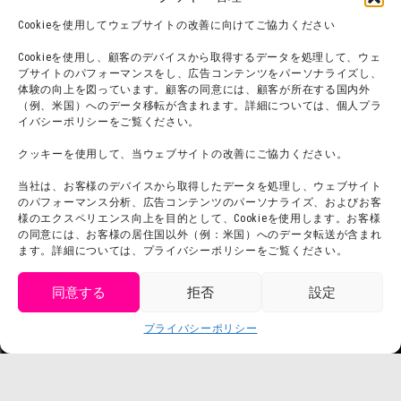
オンラインショップ
Cookieを使用してウェブサイトの改善に向けてご協力ください
宿泊
Cookieを使用し、顧客のデバイスから取得するデータを処理して、ウェ
ブサイトのパフォーマンスをし、広告コンテンツをパーソナライズし、
体験の向上を図っています。顧客の同意には、顧客が所在する国内外
（例、米国）へのデータ移転が含まれます。詳細については、個人プラ
団体利用について
メディア掲載実績
イバシーポリシーをご覧ください。
チームビルディング計画
SNS
クッキーを使用して、当ウェブサイトの改善にご協力ください。
よくある質問・
法令に基づく表記
当社は、お客様のデバイスから取得したデータを処理し、ウェブサイト
お問い合わせ
会社概要
のパフォーマンス分析、広告コンテンツのパーソナライズ、およびお客
利用規約
様のエクスペリエンス向上を目的として、Cookieを使用します。お客様
スタッフ募集
の同意には、お客様の居住国以外（例：米国）へのデータ転送が含まれ
プライバシーポリシー
ます。詳細については、プライバシーポリシーをご覧ください。
プレスリリース
同意する
拒否
設定
get tickets
プライバシーポリシー
Language
チケット購入