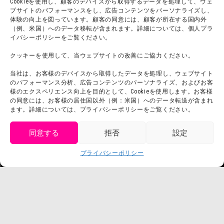
Cookieを使用し、顧客のデバイスから取得するデータを処理して、ウェ
よくある質問・
法令に基づく表記
ブサイトのパフォーマンスをし、広告コンテンツをパーソナライズし、
お問い合わせ
体験の向上を図っています。顧客の同意には、顧客が所在する国内外
会社概要
（例、米国）へのデータ移転が含まれます。詳細については、個人プラ
利用規約
スタッフ募集
イバシーポリシーをご覧ください。
プライバシーポリシー
クッキーを使用して、当ウェブサイトの改善にご協力ください。
プレスリリース
当社は、お客様のデバイスから取得したデータを処理し、ウェブサイト
のパフォーマンス分析、広告コンテンツのパーソナライズ、およびお客
様のエクスペリエンス向上を目的として、Cookieを使用します。お客様
の同意には、お客様の居住国以外（例：米国）へのデータ転送が含まれ
ます。詳細については、プライバシーポリシーをご覧ください。
同意する
拒否
設定
get tickets
プライバシーポリシー
Language
チケット購入