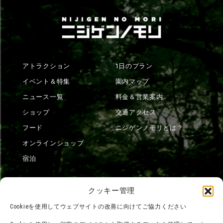
アトラクション
1日のプラン
イベント＆特集
園内マップ
ニュース一覧
料金＆営業案内
ショップ
交通アクセス
フード
ニジゲンノモリとは？
オンラインショップ
宿泊
クッキー管理
団体利用について
メディア掲載実績
Cookieを使用してウェブサイトの改善に向けてご協力ください
チームビルディング計画
SNS