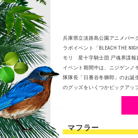
兵庫県立淡路島公園アニメパーク
ラボイベント「BLEACH THE N
モリ 星十字騎士団 尸魂界諜
イベント期間中は、ニジゲンノモ
隊隊長「日番谷冬獅郎」のお誕
のグッズを
いくつかピックアッ
マフラー