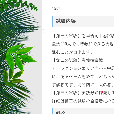
15時
試験内容
【第一の試験】忍里合同中忍試
最大300人で同時参加できる大
進むことが出来ます。
【第二の試験】巻物捜索戦！
アトラクションエリア内から中
に、あるゲームを経て、どちら
す試験です。時間内に「天の巻
【第三の試験】実践形式
隠し
詳細は第二の試験の合格者にの
料金