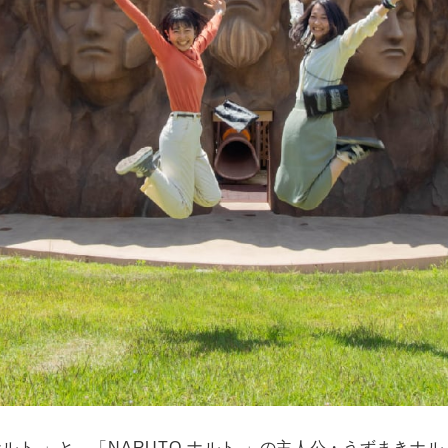
ナルト-」と、「NARUTO-ナルト-」の主人公・うずまき