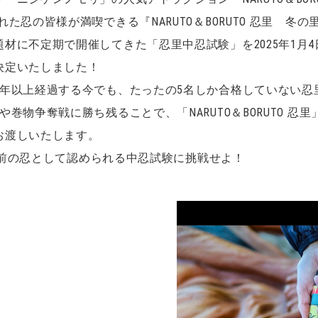
た忍の皆様が満喫できる『NARUTO＆BORUTO 忍里 冬
材に不定期で開催してきた「忍里中忍試験」を2025年1月4
決定いたしました！
1年以上経過する今でも、たったの5名しか合格していない忍
巻物争奪戦に勝ち残ることで、「NARUTO＆BORUTO 
お渡しいたします。
一人前の忍として認められる中忍試験に挑戦せよ！