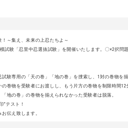
験！～集え、未来の上忍たちよ～
規模試験「忍里中忍選抜試験」を開催いたします。〇×2択問
忍試験専用の「天の巻」「地の巻」を捜索し、1対の巻物を
かの巻物を受験者にお渡しし、もう片方の巻物を制限時間12
」「地の巻」の巻物を揃えられなかった受験者は脱落。
“印”テスト！
みお伝え致します。