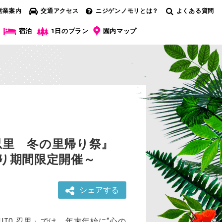
営業案内
交通アクセス
ニジゲンノモリとは？
よくある質問
宿泊
1日のプラン
園内マップ
O 忍里 冬の里帰り祭』
り期間限定開催～
シェアする
TO 忍里」では、年末年始に“心の