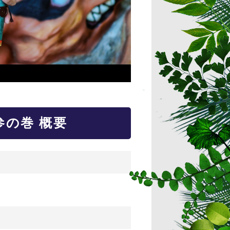
 参の巻 概要