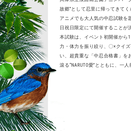
故郷”として忍里に帰ってきてくれ
アニメでも大人気の中忍試験を題
日祝日限定にて開催することが
本試験は、イベント初開催から
力・体力を振り絞り、〇×クイズや
い、超貴重な「中忍合格書」を
滾る“NARUTO愛”とともに、