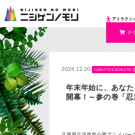
アトラクシ
チ
2024.12.20
NARUTO＆BORUTO 
年末年始に、あなたの故
開幕！～参の巻「忍
兵庫県立淡路島公園アニメパーク「