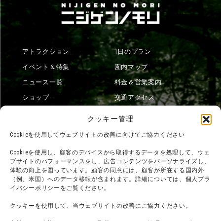
アトラクション
1日のプラン
イベント＆特集
園内マップ
ニュース一覧
料金＆営業案内
ショップ
交通アクセス
フード
ニジゲンノモリとは？
クッキー管理
オンラインショップ
Cookieを使用してウェブサイトの改善に向けてご協力ください
宿泊
Cookieを使用し、顧客のデバイスから取得するデータを処理して、ウェ
ブサイトのパフォーマンスをし、広告コンテンツをパーソナライズし、
体験の向上を図っています。顧客の同意には、顧客が所在する国内外
（例、米国）へのデータ移転が含まれます。詳細については、個人プラ
団体利用について
メディア掲載実績
イバシーポリシーをご覧ください。
チームビルディング計画
SNS
クッキーを使用して、当ウェブサイトの改善にご協力ください。
よくある質問・
法令に基づく表記