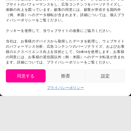
ブサイトのパフォーマンスをし、広告コンテンツをパーソナライズし、
体験の向上を図っています。顧客の同意には、顧客が所在する国内外
（例、米国）へのデータ移転が含まれます。詳細については、個人プラ
団体利用について
メディア掲載実績
イバシーポリシーをご覧ください。
チームビルディング計画
SNS
クッキーを使用して、当ウェブサイトの改善にご協力ください。
よくある質問・
法令に基づく表記
当社は、お客様のデバイスから取得したデータを処理し、ウェブサイト
お問い合わせ
会社概要
のパフォーマンス分析、広告コンテンツのパーソナライズ、およびお客
利用規約
様のエクスペリエンス向上を目的として、Cookieを使用します。お客様
スタッフ募集
の同意には、お客様の居住国以外（例：米国）へのデータ転送が含まれ
プライバシーポリシー
ます。詳細については、プライバシーポリシーをご覧ください。
プレスリリース
同意する
拒否
設定
get tickets
プライバシーポリシー
Language
チケット購入