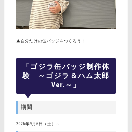
▲自分だけの缶バッジをつくろう！
「ゴジラ缶バッジ制作体
験 ～ゴジラ＆ハム太郎
Ver.～」
期間
2025年9月6日（土）～