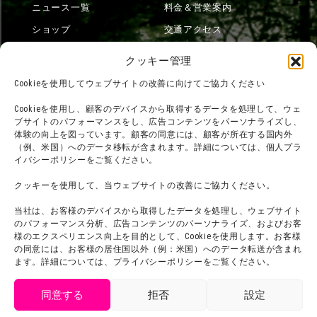
ニュース一覧
料金＆営業案内
ショップ
交通アクセス
フード
ニジゲンノモリとは？
クッキー管理
オンラインショップ
Cookieを使用してウェブサイトの改善に向けてご協力ください
宿泊
Cookieを使用し、顧客のデバイスから取得するデータを処理して、ウェ
ブサイトのパフォーマンスをし、広告コンテンツをパーソナライズし、
体験の向上を図っています。顧客の同意には、顧客が所在する国内外
（例、米国）へのデータ移転が含まれます。詳細については、個人プラ
団体利用について
メディア掲載実績
イバシーポリシーをご覧ください。
チームビルディング計画
SNS
クッキーを使用して、当ウェブサイトの改善にご協力ください。
よくある質問・
法令に基づく表記
当社は、お客様のデバイスから取得したデータを処理し、ウェブサイト
お問い合わせ
会社概要
のパフォーマンス分析、広告コンテンツのパーソナライズ、およびお客
利用規約
様のエクスペリエンス向上を目的として、Cookieを使用します。お客様
スタッフ募集
の同意には、お客様の居住国以外（例：米国）へのデータ転送が含まれ
プライバシーポリシー
ます。詳細については、プライバシーポリシーをご覧ください。
プレスリリース
同意する
拒否
設定
get tickets