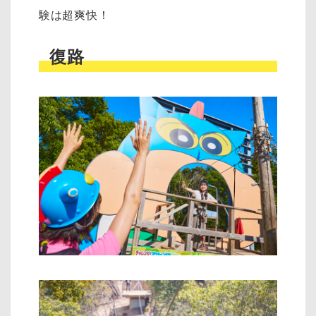
験は超爽快！
復路