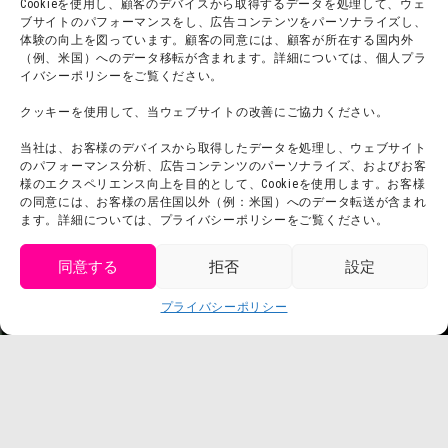
Cookieを使用し、顧客のデバイスから取得するデータを処理して、ウェ
ブサイトのパフォーマンスをし、広告コンテンツをパーソナライズし、
体験の向上を図っています。顧客の同意には、顧客が所在する国内外
（例、米国）へのデータ移転が含まれます。詳細については、個人プラ
団体利用について
メディア掲載実績
イバシーポリシーをご覧ください。
チームビルディング計画
SNS
クッキーを使用して、当ウェブサイトの改善にご協力ください。
よくある質問・
法令に基づく表記
当社は、お客様のデバイスから取得したデータを処理し、ウェブサイト
お問い合わせ
会社概要
のパフォーマンス分析、広告コンテンツのパーソナライズ、およびお客
利用規約
様のエクスペリエンス向上を目的として、Cookieを使用します。お客様
スタッフ募集
の同意には、お客様の居住国以外（例：米国）へのデータ転送が含まれ
プライバシーポリシー
ます。詳細については、プライバシーポリシーをご覧ください。
プレスリリース
同意する
拒否
設定
get tickets
プライバシーポリシー
Language
チケット購入