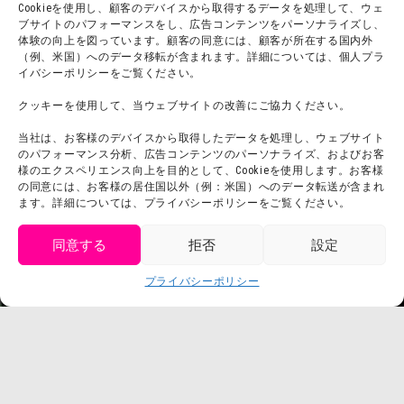
Cookieを使用し、顧客のデバイスから取得するデータを処理して、ウェ
ブサイトのパフォーマンスをし、広告コンテンツをパーソナライズし、
体験の向上を図っています。顧客の同意には、顧客が所在する国内外
（例、米国）へのデータ移転が含まれます。詳細については、個人プラ
団体利用について
メディア掲載実績
イバシーポリシーをご覧ください。
チームビルディング計画
SNS
クッキーを使用して、当ウェブサイトの改善にご協力ください。
よくある質問・
法令に基づく表記
当社は、お客様のデバイスから取得したデータを処理し、ウェブサイト
お問い合わせ
会社概要
のパフォーマンス分析、広告コンテンツのパーソナライズ、およびお客
利用規約
様のエクスペリエンス向上を目的として、Cookieを使用します。お客様
スタッフ募集
の同意には、お客様の居住国以外（例：米国）へのデータ転送が含まれ
プライバシーポリシー
ます。詳細については、プライバシーポリシーをご覧ください。
プレスリリース
同意する
拒否
設定
get tickets
プライバシーポリシー
Language
チケット購入