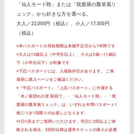
「仙人モード鞄」または「我愛羅の瓢箪風リ
ュック」から好きな方を選べる。
大人／22,000円（税込）、小人／17,500円
（税込）
※本パスポートの有効期限は来園予定日から1年間です
※大人は12歳以上（中学生以上）、小人は5歳～11歳以
下（小学生以下）が対象です
※下忍パスポートには、入場除外日があります。 ご来
場前に購入ページをご確認ください。
※『中忍パスポート』『上忍パスポート』に付属する
「木ノ葉隠れの里 額宛て」・「仙人モード鞄」・「我
愛羅の瓢箪風リュック」は、いずれも年間パスポート1
枚につき1回限りのお渡しとなります。
※1日1回までご使用いただけます。同日に2回以上ご体
験される場合、2回目以降は通常チケットの購入が必要