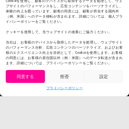
Cookieを使用し、顧客のデバイスから取得するデータを処理して、ウェ
ブサイトのパフォーマンスをし、広告コンテンツをパーソナライズし、
体験の向上を図っています。顧客の同意には、顧客が所在する国内外
（例、米国）へのデータ移転が含まれます。詳細については、個人プラ
団体利用について
メディア掲載実績
イバシーポリシーをご覧ください。
チームビルディング計画
SNS
クッキーを使用して、当ウェブサイトの改善にご協力ください。
よくある質問・
法令に基づく表記
当社は、お客様のデバイスから取得したデータを処理し、ウェブサイト
お問い合わせ
会社概要
のパフォーマンス分析、広告コンテンツのパーソナライズ、およびお客
利用規約
様のエクスペリエンス向上を目的として、Cookieを使用します。お客様
スタッフ募集
の同意には、お客様の居住国以外（例：米国）へのデータ転送が含まれ
プライバシーポリシー
ます。詳細については、プライバシーポリシーをご覧ください。
プレスリリース
同意する
拒否
設定
get tickets
プライバシーポリシー
Language
チケット購入