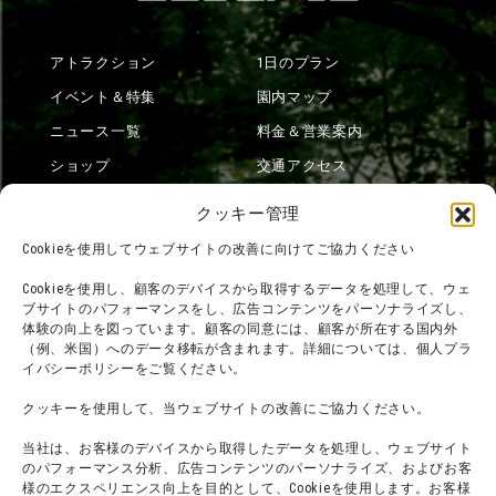
アトラクション
1日のプラン
イベント＆特集
園内マップ
ニュース一覧
料金＆営業案内
ショップ
交通アクセス
フード
ニジゲンノモリとは？
クッキー管理
オンラインショップ
Cookieを使用してウェブサイトの改善に向けてご協力ください
宿泊
Cookieを使用し、顧客のデバイスから取得するデータを処理して、ウェ
ブサイトのパフォーマンスをし、広告コンテンツをパーソナライズし、
体験の向上を図っています。顧客の同意には、顧客が所在する国内外
（例、米国）へのデータ移転が含まれます。詳細については、個人プラ
団体利用について
メディア掲載実績
イバシーポリシーをご覧ください。
チームビルディング計画
SNS
クッキーを使用して、当ウェブサイトの改善にご協力ください。
よくある質問・
法令に基づく表記
当社は、お客様のデバイスから取得したデータを処理し、ウェブサイト
お問い合わせ
会社概要
のパフォーマンス分析、広告コンテンツのパーソナライズ、およびお客
利用規約
様のエクスペリエンス向上を目的として、Cookieを使用します。お客様
スタッフ募集