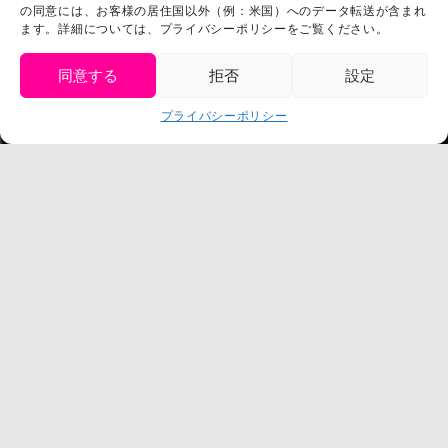
の同意には、お客様の居住国以外（例：米国）へのデータ転送が含まれ
プライバシーポリシー
ます。詳細については、プライバシーポリシーをご覧ください。
プレスリリース
同意する
拒否
設定
get tickets
プライバシーポリシー
Language
チケット購入
©臼井儀人／双葉社・シンエイ・テレビ朝日・ADK
©臼井儀人／双葉社・シンエイ・テレビ朝日・ADK 1993-2026
©岸本斉史 スコット／集英社・テレビ東京・ぴえろ
TM & © TOHO