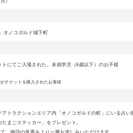
（月）
」オノコガルド城下町
ットにてご入場された、未就学児（6歳以下）のお子様
方がチケットを購入されたお客様
がアトラクションエリア内「オノコガルドの町」にいる占い
のたまごステッカー」をプレゼント。
けて、物語の世界をより一層お楽しみいただけます。