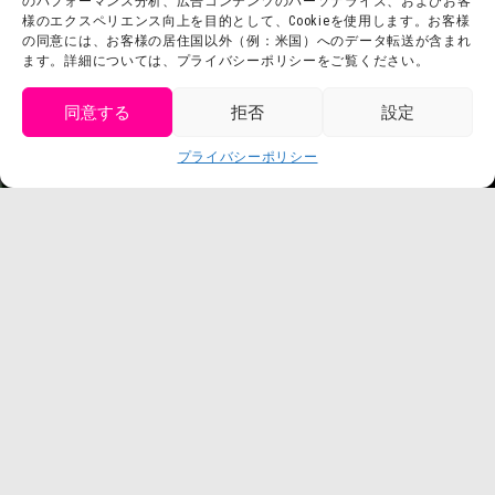
のパフォーマンス分析、広告コンテンツのパーソナライズ、およびお客
利用規約
様のエクスペリエンス向上を目的として、Cookieを使用します。お客様
スタッフ募集
の同意には、お客様の居住国以外（例：米国）へのデータ転送が含まれ
プライバシーポリシー
ます。詳細については、プライバシーポリシーをご覧ください。
プレスリリース
同意する
拒否
設定
get tickets
プライバシーポリシー
Language
チケット購入
©臼井儀人／双葉社・シンエイ・テレビ朝日・ADK
©臼井儀人／双葉社・シンエイ・テレビ朝日・ADK 1993-2026