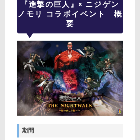
『進撃の巨人』× ニジゲン
ノモリ コラボイベント 概
要
期間