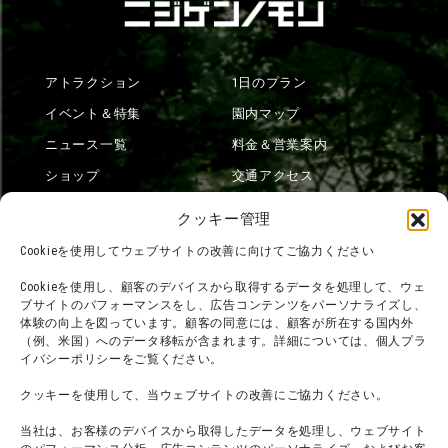
アトラクション
1日のプラン
イベント＆特集
園内マップ
ニュース一覧
料金＆営業案内
ショップ
交通アクセス
フード
ニジゲンノモリとは？
クッキー管理
オンラインショップ
Cookieを使用してウェブサイトの改善に向けてご協力ください
宿泊
Cookieを使用し、顧客のデバイスから取得するデータを処理して、ウェ
ブサイトのパフォーマンスをし、広告コンテンツをパーソナライズし、
体験の向上を図っています。顧客の同意には、顧客が所在する国内外
（例、米国）へのデータ移転が含まれます。詳細については、個人プラ
団体利用について
メディア掲載実績
イバシーポリシーをご覧ください。
チームビルディング計画
SNS
クッキーを使用して、当ウェブサイトの改善にご協力ください。
よくある質問・
法令に基づく表記
当社は、お客様のデバイスから取得したデータを処理し、ウェブサイト
お問い合わせ
会社概要