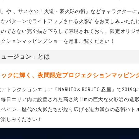
」や 、サスケの「火遁・
豪火球の術」などキャラクターに
々なパターンでライトアップされる火影岩をお楽しみいただ
とのできない完全描き下ろしで表現されており、限定オリジ
ェクションマッピングショーを是非ご覧ください！
リュージョン」とは
ミックに輝く、夜間限定プロジェクションマッピン
トラクションエリア「NARUTO＆BORUTO
忍里」で2019
毎日エリア内に設置された高さ約11mの巨大な火影岩の造
、ペイン、歴代の火影たちが繰り広げる迫力満点の忍術バト
お楽しみください！