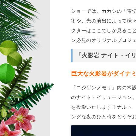
ショーでは、カカシの「雷切
術や、光の演出によって様
クターはここでしか見るこ
ン必見のオリジナルプロジ
「火影岩 ナイト・イ
巨大な火影岩がダイナ
「ニジゲンノモリ」内の常設ア
のナイト・イリュージョン。
を投影いたします！ナルト
ングな夜のひと時をどうぞ