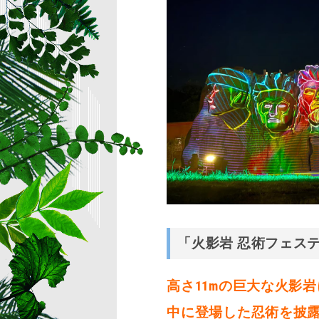
「火影岩 忍術フェス
高さ11mの巨大な火影
中に登場した忍術を披