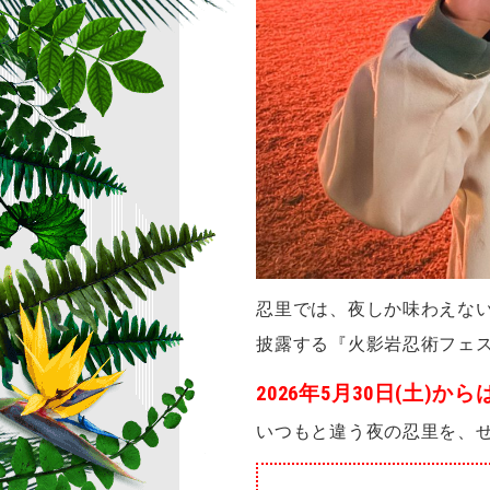
忍里では、夜しか味わえな
披露する『火影岩忍術フェ
2026年5月30日(土
いつもと違う夜の忍里を、