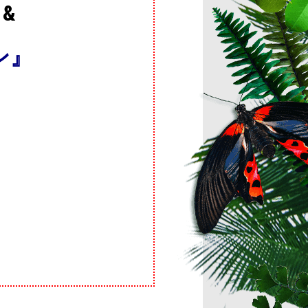
』
&
ン』