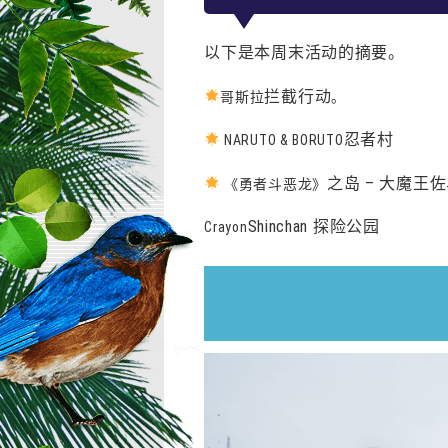
以下是本周末活动的摘要。
拦截行动
哥斯拉
。
忍者村
NARUTO & BORUTO
之岛 – 大魔王
《勇者斗恶龙》
Shinchan 探险公园
Crayon