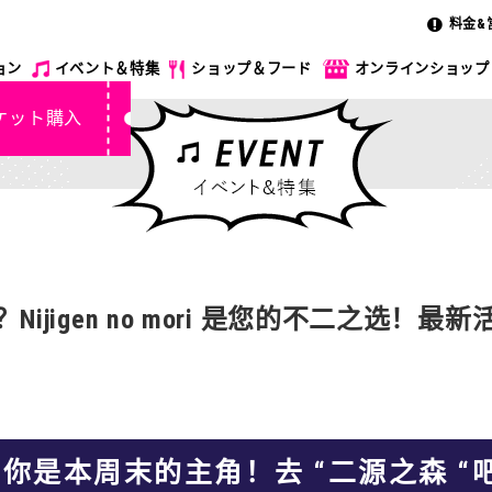
料金&
ョン
イベント＆特集
ショップ＆フード
オンラインショップ
ケット購入
jigen no mori 是您的不二之选！最新
你是本周末的主角！去 “二源之森 “