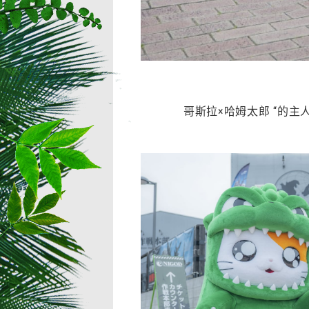
哥斯拉×哈姆太郎 “的主