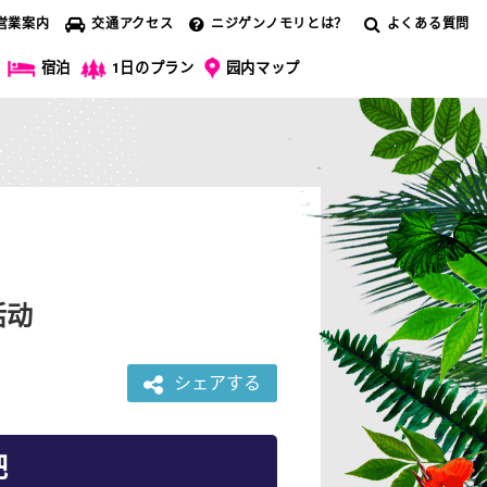
営業案内
交通アクセス
ニジゲンノモリとは？
よくある質問
宿泊
1日のプラン
园内マップ
活动
シェアする
吧