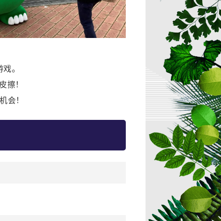
游戏。
橡皮擦！
贵机会！