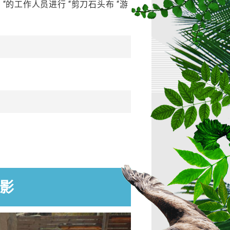
 “的工作人员进行 “剪刀石头布 “游
影