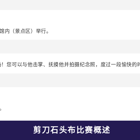
前
物馆内（景点区）举行。
n “会登场！您可以与他击掌、抚摸他并拍摄纪念照，度过一段愉快的
。
剪刀石头布比赛概述