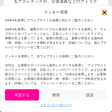
るアスレチックや、立体迷路などのアトラク
ションにチャレンジできます。
クッキー管理
Cookieを使用してウェブサイトの改善に向けてご協力ください
忍里特設サイトはこちらか
Cookieを使用し、顧客のデバイスから取得するデータを処理して、ウェ
ら
ブサイトのパフォーマンスをし、広告コンテンツをパーソナライズし、
体験の向上を図っています。顧客の同意には、顧客が所在する国内外
（例、米国）へのデータ移転が含まれます。詳細については、個人プラ
チケットはweb購入がオススメ！
イバシーポリシーをご覧ください。
クッキーを使用して、当ウェブサイトの改善にご協力ください。
チケットを事前に購入してスムーズに入場し
当社は、お客様のデバイスから取得したデータを処理し、ウェブサイト
よう！
のパフォーマンス分析、広告コンテンツのパーソナライズ、およびお客
様のエクスペリエンス向上を目的として、Cookieを使用します。お客様
の同意には、お客様の居住国以外（例：米国）へのデータ転送が含まれ
チケットの購入はこちら
ます。詳細については、プライバシーポリシーをご覧ください。
同意する
拒否
設定
『ドラゴンクエスト アイラ
get tickets
プライバシーポリシー
Language
チケット購入
ンド』概要