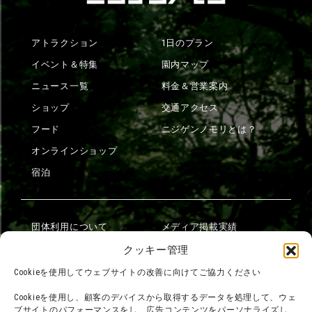
アトラクション
1日のプラン
イベント＆特集
園内マップ
ニュース一覧
料金＆営業案内
ショップ
交通アクセス
フード
ニジゲンノモリとは？
オンラインショップ
宿泊
団体利用について
メディア掲載実績
チームビルディング計画
SNS
クッキー管理
よくある質問・
法令に基づく表記
Cookieを使用してウェブサイトの改善に向けてご協力ください
お問い合わせ
会社概要
Cookieを使用し、顧客のデバイスから取得するデータを処理して、ウェ
利用規約
ブサイトのパフォーマンスをし、広告コンテンツをパーソナライズし、