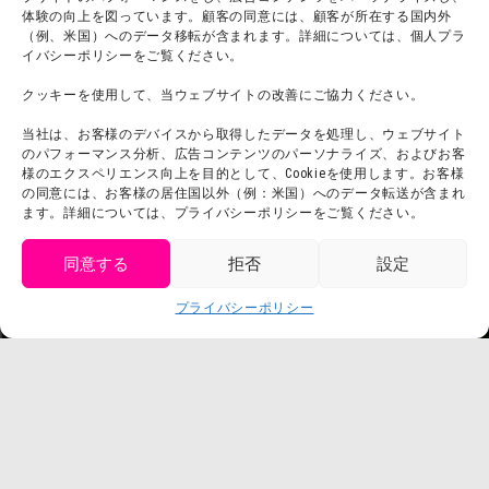
スタッフ募集
体験の向上を図っています。顧客の同意には、顧客が所在する国内外
プライバシーポリシー
（例、米国）へのデータ移転が含まれます。詳細については、個人プラ
イバシーポリシーをご覧ください。
プレスリリース
クッキーを使用して、当ウェブサイトの改善にご協力ください。
当社は、お客様のデバイスから取得したデータを処理し、ウェブサイト
のパフォーマンス分析、広告コンテンツのパーソナライズ、およびお客
様のエクスペリエンス向上を目的として、Cookieを使用します。お客様
の同意には、お客様の居住国以外（例：米国）へのデータ転送が含まれ
ます。詳細については、プライバシーポリシーをご覧ください。
同意する
拒否
設定
get tickets
プライバシーポリシー
Language
チケット購入
©臼井儀人／双葉社・シンエイ・テレビ朝日・ADK
©臼井儀人／双葉社・シンエイ・テレビ朝日・ADK 1993-2026
©岸本斉史 スコット／集英社・テレビ東京・ぴえろ