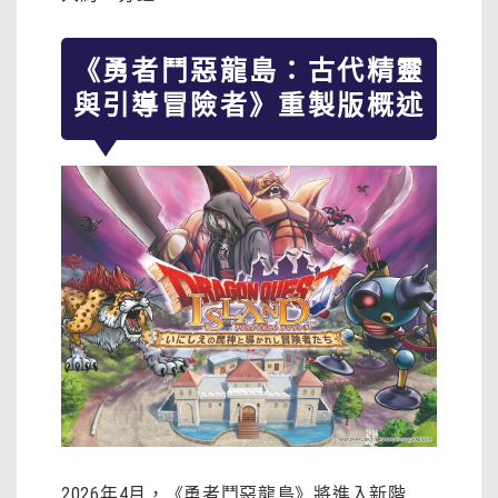
《勇者鬥惡龍島：古代精靈
與引導冒險者》重製版概述
2026年4月，《勇者鬥惡龍島》將進入新階