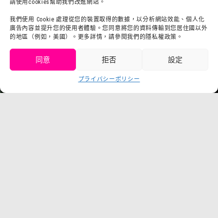
請使用cookies幫助我們改進網站。
お問い合わせ
會社概要
利用規約
我們使用 Cookie 處理從您的裝置取得的數據，以分析網站效能、個人化
sutafu招募集
廣告內容並提升您的使用者體驗。您同意將您的資料傳輸到您居住國以外
プライバシーポrisiー
的地區（例如，美國）。更多詳情，請參閱我們的隱私權政策。
プresuririsu
同意
拒否
設定
取得門票
プライバシーポリシー
Language
チケット購入