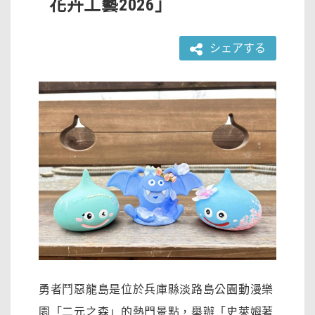
花卉工藝2026」
シェアする
勇者鬥惡龍島是位於兵庫縣淡路島公園動漫樂
園「二元之森」的熱門景點，舉辦「史萊姆著