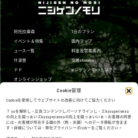
阿托拉庫森
1日のプラン
イベント＆特集
園內マップ
ュース一覧
料金及営業案內
什波普
交通akusesu
ドド
niジゲンノモoriとは？
オンラインショップ
宿泊
Cookie管理
Cookieを使用してウェブサイトの改善に向けてご協力ください
？ suを解析し、広告コンテンツしパーソナラインし、エkusuperiensu
団體利用について
メディア掲載実績
の向上を図っぁいエkusuperiensuの向上を図っぁいいぁ。お客様の同意
チームビルディングプラン
社群網路
には、お客様が所在する國の外（例、米國）へのデータ移転が含まま
す。詳細については、弊社プライバシーポrishーをご覧ください。
よくある質問・
法令に基づく表記