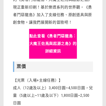
現正重新印刷！基於樂透系列的世界觀，《勇
者鬥惡龍島》加入了支線任務、原創道具與原
創食物。讓我們展開新的冒險吧！
點此查看《勇者鬥惡龍島：
大魔王佐馬與起源之島》的
詳細資訊
票價
【光票（入場+主線任務）】
成人（12歲及以上）3,400日圓~4,500日圓
，
兒
童（5歲以上~11歲及以下）1,800日圓~2,500
日圓