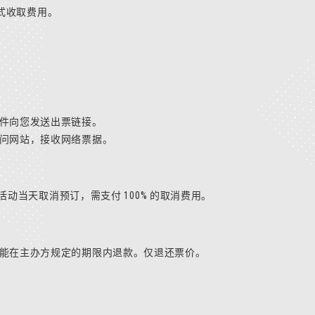
付方式收取费用。
件向您发送出票链接。
问网站，接收网络票据。
。活动当天取消预订，需支付 100% 的取消费用。
能在主办方规定的期限内退款。仅退还票价。