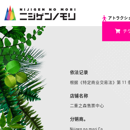
アトラクシ
チ
依法记录
根据《特定商业交易法》第 11
店铺名称
二重之森售票中心
分销商。
Nijigen no mori Co.